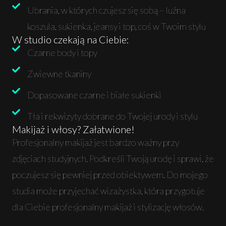
Ubrania, w których czujesz się sobą – luźna
koszula, sukienka, jeansy i top, coś w Twoim stylu
W studio czekają na Ciebie:
Czarne body i topy
Zwiewne tkaniny
Dopasowane czarne i białe sukienki
Tła i rekwizyty dobrane do Twojej urody i stylu
Makijaż i włosy? Załatwione!
Profesjonalny makijaż jest bardzo ważny przy
zdjęciach studyjnych. Podkreśli Twoją urodę i sprawi, że
poczujesz się pewniej przed obiektywem. Do mojego
studia może przyjechać wizażystka, która przygotuje
dla Ciebie profesjonalny makijaż i stylizację włosów.