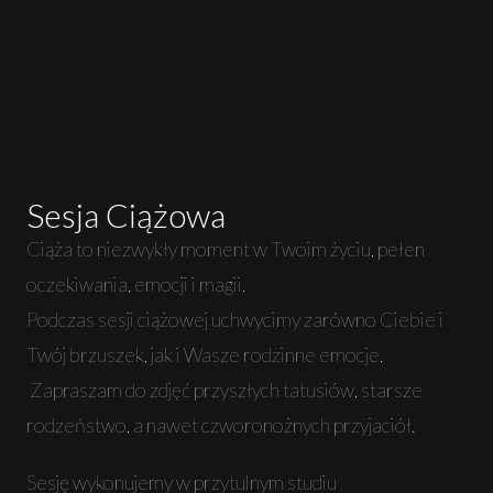
Sesja Ciążowa
Ciąża to niezwykły moment w Twoim życiu, pełen
oczekiwania, emocji i magii.
Podczas sesji ciążowej uchwycimy zarówno Ciebie i
Twój brzuszek, jak i Wasze rodzinne emocje.
Zapraszam do zdjęć przyszłych tatusiów, starsze
rodzeństwo, a nawet czworonożnych przyjaciół.
Sesję wykonujemy w przytulnym studiu