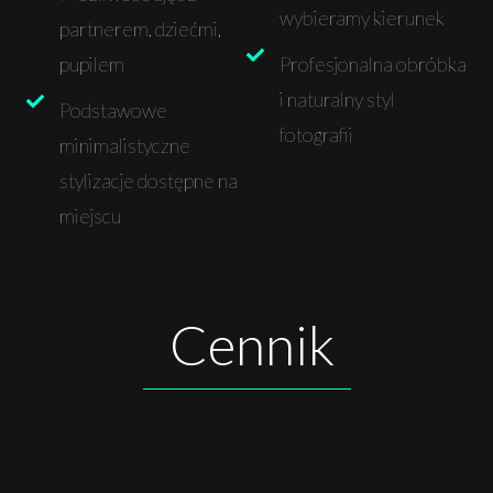
wybieramy kierunek
partnerem, dziećmi,
pupilem
Profesjonalna obróbka
i naturalny styl
Podstawowe
fotografii
minimalistyczne
stylizacje dostępne na
miejscu
Cennik