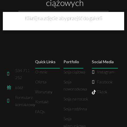
ciążowych
Kliknij na zdjęcie aby przejść do galerii
Quick Links
Portfolio
Social Media
534 711
O mnie
Sesja ciążowa
Instagram
252
Oferta
Sesja
Facebook
Łódź
noworodkowa
Warsztaty
Tiktok
Formularz
Sesja na roczek
Kontakt
kontaktowy
Sesja rodzinna
FAQs
Sesja
wizerunkowa