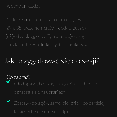
w centrum Łodzi.
Najlepszy moment na zdjęcia to między
29. a 35. tygodniem ciąży – kiedy brzuszek
już jest zaokrąglony a Ty nadal czujesz się
na siłach aby w pełni korzystać z uroków sesji.
Jak przygotować się do sesji?
Co zabrać?
Gładką jasną bieliznę - taką która nie będzie
oznaczała się na ubraniach
Zestawy do ujęć w samej bieliźnie – do bardziej
kobiecych, sensualnych zdjęć