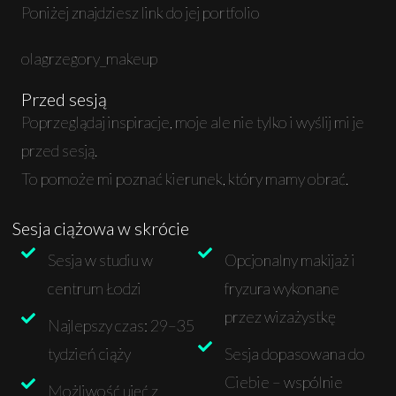
Poniżej znajdziesz link do jej portfolio
olagrzegory_makeup
Przed sesją
Poprzeglądaj inspiracje, moje ale nie tylko i wyślij mi je
przed sesją.
To pomoże mi poznać kierunek, który mamy obrać.
Sesja ciążowa w skrócie
Sesja w studiu w
Opcjonalny makijaż i
centrum Łodzi
fryzura wykonane
przez wizażystkę
Najlepszy czas: 29–35
tydzień ciąży
Sesja dopasowana do
Ciebie – wspólnie
Możliwość ujęć z